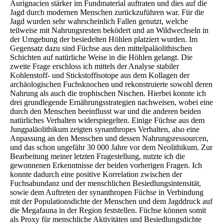
Aurignacien stärker im Fundmaterial auftraten und dies auf die
Jagd durch modernen Menschen zurückzuführen war. Für die
Jagd wurden sehr wahrscheinlich Fallen genutzt, welche
teilweise mit Nahrungsresten beködert und an Wildwechseln in
der Umgebung der besiedelten Höhlen platziert wurden. Im
Gegensatz dazu sind Füchse aus den mittelpaläolithischen
Schichten auf natürliche Weise in die Höhlen gelangt. Die
zweite Frage erschloss ich mittels der Analyse stabiler
Kohlenstoff- und Stickstoffisotope aus dem Kollagen der
archäologischen Fuchsknochen und rekonstruierte sowohl deren
Nahrung als auch die trophischen Nischen. Hierbei konnte ich
drei grundlegende Ernährungsstrategien nachweisen, wobei eine
durch den Menschen beeinflusst war und die anderen beiden
natürliches Verhalten widerspiegelten. Einige Füchse aus dem
Jungpaläolithikum zeigten synanthropes Verhalten, also eine
Anpassung an den Menschen und dessen Nahrungsressourcen,
und das schon ungefähr 30 000 Jahre vor dem Neolithikum. Zur
Bearbeitung meiner letzten Fragestellung, nutzte ich die
gewonnenen Erkenntnisse der beiden vorherigen Fragen. Ich
konnte dadurch eine positive Korrelation zwischen der
Fuchsabundanz und der menschlichen Besiedlungsintensität,
sowie dem Auftreten der synanthropen Füchse in Verbindung
mit der Populationsdichte der Menschen und dem Jagddruck auf
die Megafauna in der Region feststellen. Füchse können somit
als Proxy für menschliche Aktivitäten und Besiedlungsdichte