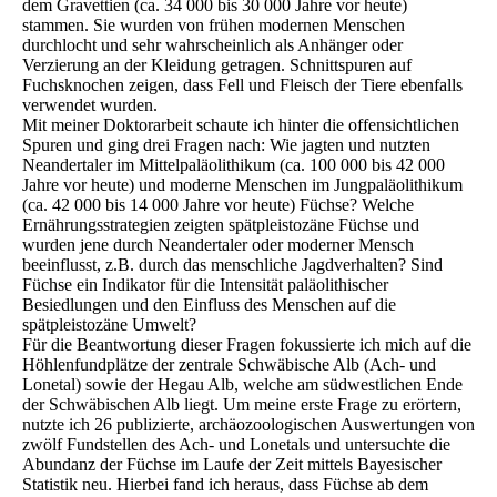
dem Gravettien (ca. 34 000 bis 30 000 Jahre vor heute)
stammen. Sie wurden von frühen modernen Menschen
durchlocht und sehr wahrscheinlich als Anhänger oder
Verzierung an der Kleidung getragen. Schnittspuren auf
Fuchsknochen zeigen, dass Fell und Fleisch der Tiere ebenfalls
verwendet wurden.
Mit meiner Doktorarbeit schaute ich hinter die offensichtlichen
Spuren und ging drei Fragen nach: Wie jagten und nutzten
Neandertaler im Mittelpaläolithikum (ca. 100 000 bis 42 000
Jahre vor heute) und moderne Menschen im Jungpaläolithikum
(ca. 42 000 bis 14 000 Jahre vor heute) Füchse? Welche
Ernährungsstrategien zeigten spätpleistozäne Füchse und
wurden jene durch Neandertaler oder moderner Mensch
beeinflusst, z.B. durch das menschliche Jagdverhalten? Sind
Füchse ein Indikator für die Intensität paläolithischer
Besiedlungen und den Einfluss des Menschen auf die
spätpleistozäne Umwelt?
Für die Beantwortung dieser Fragen fokussierte ich mich auf die
Höhlenfundplätze der zentrale Schwäbische Alb (Ach- und
Lonetal) sowie der Hegau Alb, welche am südwestlichen Ende
der Schwäbischen Alb liegt. Um meine erste Frage zu erörtern,
nutzte ich 26 publizierte, archäozoologischen Auswertungen von
zwölf Fundstellen des Ach- und Lonetals und untersuchte die
Abundanz der Füchse im Laufe der Zeit mittels Bayesischer
Statistik neu. Hierbei fand ich heraus, dass Füchse ab dem