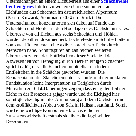
Untersuchungen an einem Elchüberrest aus einer
Schachthöhle
bei Lenggries
führten zu weiteren Untersuchungen an
Elchfunden aus Schächten im österreichischen Alpenraum
(Pasda, Kowarik, Schumann 2024 im Druck). Die
Untersuchungen konzentrierten sich dabei auf Funde aus
Schächten und Höhlen in den Hochlagen des Dachsteinmassivs.
Überreste von elf Elchen aus sechs Schächten und Höhlen
wurden detailliert dokumentiert. Lochdefekte an Schulterblättern
von zwei Elchen legen eine aktive Jagd dieser Elche durch
Menschen nahe. Schnittspuren an zahlreichen weiteren
Überresten zeigen das Entfleischen dieser Skelette. Die
Abwesenheit von Benagung durch Tiere in einigen Schächten
spricht dafür, dass die Knochen unmittelbar nach dem
Entfleischen in die Schächte geworfen wurden. Die
Repräsentation der Skelettelemente lässt aufgrund der unklaren
Fundsituation keine Interpretation zu Tätigkeiten durch
Menschen zu. C14-Datierungen zeigen, dass ein guter Teil der
Elche in der Bronzezeit gejagt wurde und die Elchjagd hier
somit gleichzeitig mit der Almnutzung auf dem Dachstein und
dem großflächigen Abbau von Salz in Hallstatt stattfand. Somit
wird eine wichtige Komponente bronzezeitlicher
Subsistenzwirtschaft erstmals sichtbar: die Jagd wilder
Ressourcen.